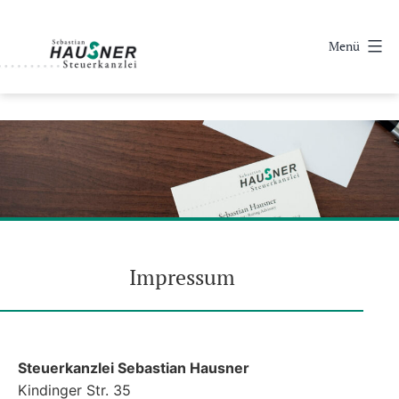
Zum
Inhalt
Menü
springen
Steuerkanzlei
Sebastian
Hausner
·
Steuerberater
Impressum
Steuerkanzlei Sebastian Hausner
Kindinger Str. 35